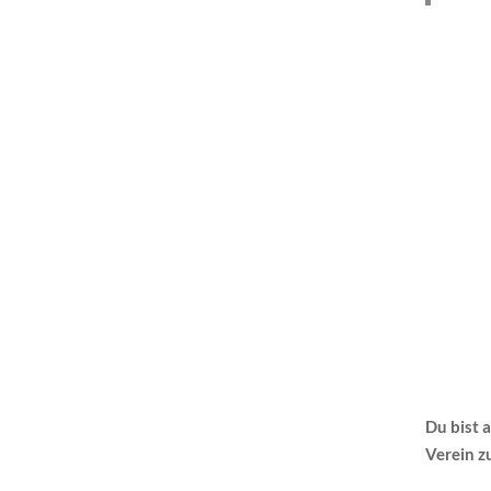
Du bist 
Verein z