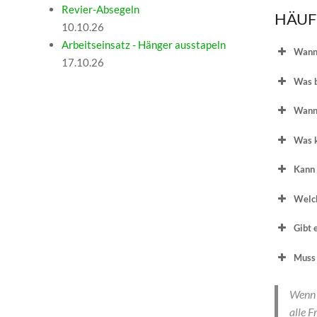
Revier-Absegeln
HÄUF
10.10.26
Arbeitseinsatz - Hänger ausstapeln
Wann 
17.10.26
Was b
Wann 
Was k
Kann 
Welch
Gibt 
Muss
Wenn 
alle F