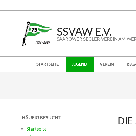
Skip
to
content
SSVAW E.V.
SAAROWER SEGLER-VEREIN AM WE
Secondary
STARTSEITE
JUGEND
VEREIN
REG
Navigation
Menu
HÄUFIG BESUCHT
DIE
Startseite