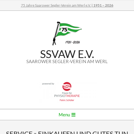
Skip
75 Jahre Saarower Segler-Verein am Werl e.V.
| 1951 – 2026
to
content
SSVAW E.V.
SAAROWER SEGLER-VEREIN AM WERL
Secondary
Menu
Navigation
Menu
SERVICE »
EINKAUFEN UND GUTES TUN