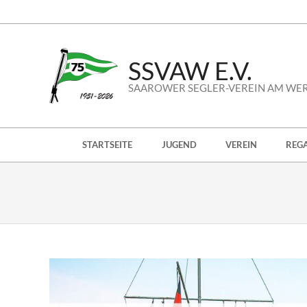
Skip
to
content
SSVAW E.V.
SAAROWER SEGLER-VEREIN AM WE
Secondary
STARTSEITE
JUGEND
VEREIN
REG
Navigation
Menu