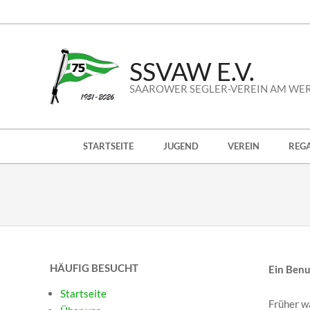
Skip
to
content
SSVAW E.V.
SAAROWER SEGLER-VEREIN AM WE
Secondary
STARTSEITE
JUGEND
VEREIN
REG
Navigation
Menu
HÄUFIG BESUCHT
Ein Benu
Startseite
Früher w