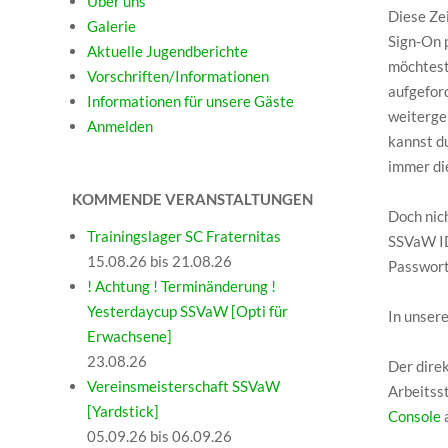
Über uns
Diese Ze
Galerie
Sign-On 
Aktuelle Jugendberichte
möchtest
Vorschriften/Informationen
aufgeford
Informationen für unsere Gäste
weiterge
Anmelden
kannst d
immer die
KOMMENDE VERANSTALTUNGEN
Doch nic
Trainingslager SC Fraternitas
SSVaW ID
15.08.26 bis 21.08.26
Passwort
! Achtung ! Terminänderung !
Yesterdaycup SSVaW [Opti für
In unser
Erwachsene]
23.08.26
Der dire
Vereinsmeisterschaft SSVaW
Arbeitsst
[Yardstick]
Console
a
05.09.26 bis 06.09.26