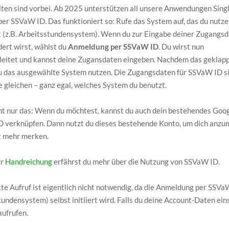
iten sind vorbei. Ab 2025 unterstützen all unsere Anwendungen Sing
per SSVaW ID. Das funktioniert so: Rufe das System auf, das du nutz
 (z.B. Arbeitsstundensystem). Wenn du zur Eingabe deiner Zugangs
ert wirst, wählst du
Anmeldung per SSVaW ID
. Du wirst nun
leitet und kannst deine Zugansdaten eingeben. Nachdem das geklapp
u das ausgewählte System nutzen. Die Zugangsdaten für SSVaW ID s
 gleichen – ganz egal, welches System du benutzt.
ht nur das: Wenn du möchtest, kannst du auch dein bestehendes Goo
 verknüpfen. Dann nutzt du dieses bestehende Konto, um dich anzume
 mehr merken.
er
Handreichung
erfährst du mehr über die Nutzung von SSVaW ID.
kte Aufruf ist eigentlich nicht notwendig, da die Anmeldung per SSV
undensystem) selbst initiiert wird. Falls du deine Account-Daten ei
ufrufen.