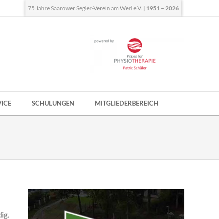
75 Jahre Saarower Segler-Verein am Werl e.V.
| 1951 – 2026
VICE
SCHULUNGEN
MITGLIEDERBEREICH
ig.