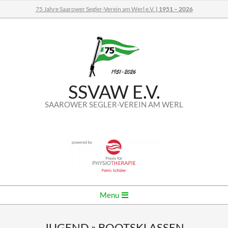
Skip
75 Jahre Saarower Segler-Verein am Werl e.V.
| 1951 – 2026
to
content
SSVAW E.V.
SAAROWER SEGLER-VEREIN AM WERL
Secondary
Menu
Navigation
Menu
JUGEND »
BOOTSKLASSEN