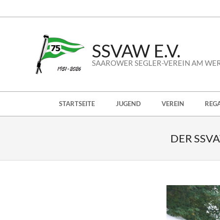
Skip
to
content
SSVAW E.V.
SAAROWER SEGLER-VEREIN AM WE
Secondary
STARTSEITE
JUGEND
VEREIN
REG
Navigation
Menu
DER SSV