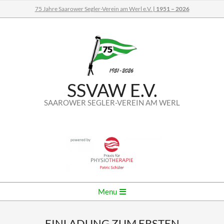
Skip
75 Jahre Saarower Segler-Verein am Werl e.V.
| 1951 – 2026
to
content
SSVAW E.V.
SAAROWER SEGLER-VEREIN AM WERL
Secondary
Menu
Navigation
Menu
EINLADUNG ZUM ERSTEN