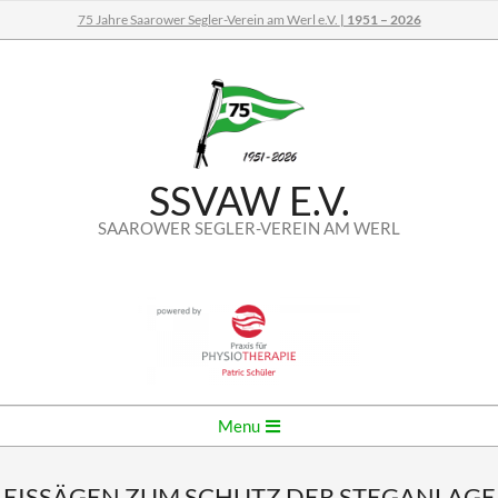
Skip
75 Jahre Saarower Segler-Verein am Werl e.V.
| 1951 – 2026
to
content
SSVAW E.V.
SAAROWER SEGLER-VEREIN AM WERL
Secondary
Menu
Navigation
Menu
EISSÄGEN ZUM SCHUTZ DER STEGANLAGE