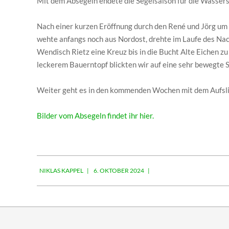
Mit dem Absegeln endete die Segelsaison für die Wasser
Nach einer kurzen Eröffnung durch den René und Jörg um
wehte anfangs noch aus Nordost, drehte im Laufe des Na
Wendisch Rietz eine Kreuz bis in die Bucht Alte Eichen z
leckerem Bauerntopf blickten wir auf eine sehr bewegte S
Weiter geht es in den kommenden Wochen mit dem Aufsli
Bilder vom Absegeln findet ihr hier.
2024-
NIKLAS KAPPEL
6. OKTOBER 2024
10-
06