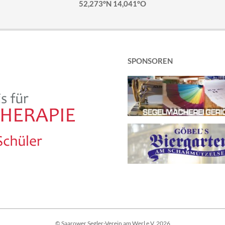
52,273°N 14,041°O
SPONSOREN
© Saarower Segler-Verein am Werl e.V. 2026