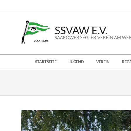
Skip
to
content
SSVAW E.V.
SAAROWER SEGLER-VEREIN AM WE
Secondary
STARTSEITE
JUGEND
VEREIN
REG
Navigation
Menu