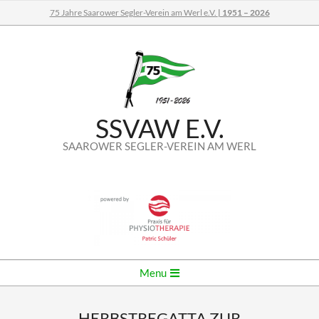
Skip
75 Jahre Saarower Segler-Verein am Werl e.V.
| 1951 – 2026
to
content
SSVAW E.V.
SAAROWER SEGLER-VEREIN AM WERL
Secondary
Menu
Navigation
Menu
HERBSTREGATTA ZUR