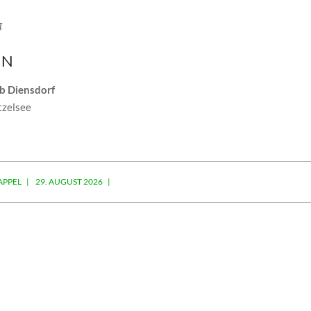
g
IN
b Diensdorf
zelsee
APPEL
29. AUGUST 2026