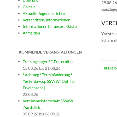
Über uns
29.08.26
Galerie
Ganztägi
Aktuelle Jugendberichte
Vorschriften/Informationen
VERE
Informationen für unsere Gäste
Anmelden
Yachtclu
Scharmüt
KOMMENDE VERANSTALTUNGEN
Trainingslager SC Fraternitas
2026-
15.08.26 bis 21.08.26
NIKLAS K
08-
! Achtung ! Terminänderung !
29
Yesterdaycup SSVaW [Opti für
Erwachsene]
23.08.26
Vereinsmeisterschaft SSVaW
[Yardstick]
05.09.26 bis 06.09.26