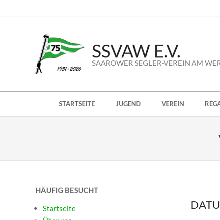
Skip
to
content
SSVAW E.V.
SAAROWER SEGLER-VEREIN AM WE
Secondary
STARTSEITE
JUGEND
VEREIN
REG
Navigation
Menu
HÄUFIG BESUCHT
DATU
Startseite