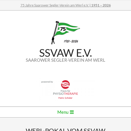
Skip
75 Jahre Saarower Segler-Verein am Werl e.V.
| 1951 – 2026
to
content
SSVAW E.V.
SAAROWER SEGLER-VEREIN AM WERL
Secondary
Menu
Navigation
Menu
WERL-POKAL VOM SSVAW