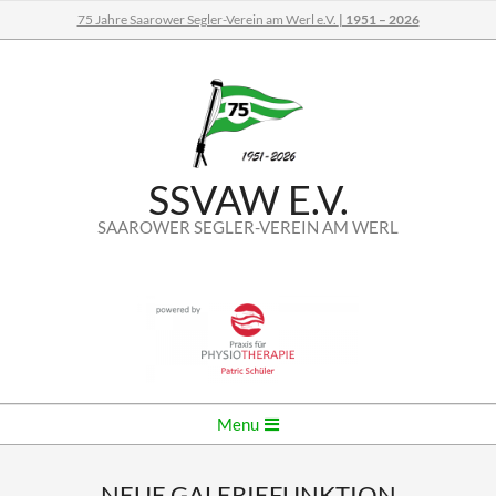
Skip
75 Jahre Saarower Segler-Verein am Werl e.V.
| 1951 – 2026
to
content
SSVAW E.V.
SAAROWER SEGLER-VEREIN AM WERL
Secondary
Menu
Navigation
Menu
NEUE GALERIEFUNKTION