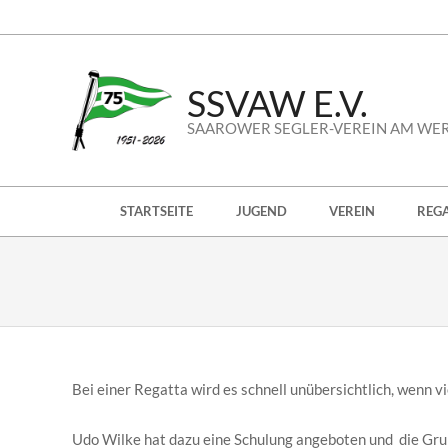
Skip
to
content
SSVAW E.V.
SAAROWER SEGLER-VEREIN AM WE
Secondary
STARTSEITE
JUGEND
VEREIN
REG
Navigation
Menu
Bei einer Regatta wird es schnell unübersichtlich, wenn 
Udo Wilke hat dazu eine Schulung angeboten und die Grun